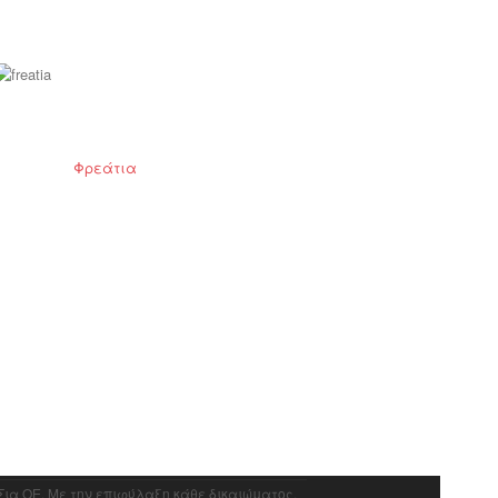
Φρεάτια
 Σια ΟΕ. Με την επιφύλαξη κάθε δικαιώματος.