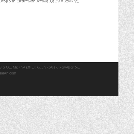
υτόματη Εκτύπωση Αποδείξεων Λιανικής,
 Σια ΟΕ. Με την επιφύλαξη κάθε δικαιώματος.
mlArt.com