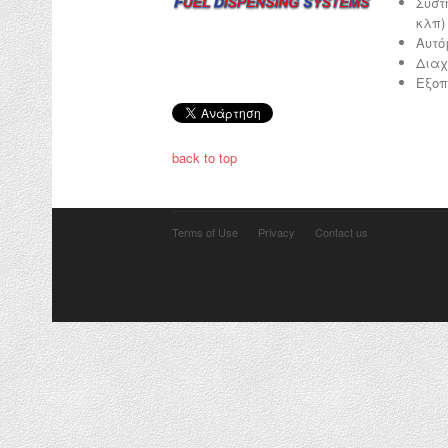
Συστ
κλπ)
Αυτό
Διαχ
Εξοπ
back to top
Terms of Use
Privacy
Contact us