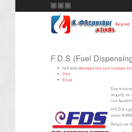
Αρχική
F.D.S (Fuel Dispensin
font size
decrease font size
increase fon
Print
Email
Στα πλαίσ
αιχμής σε 
των δραστη
Η F.D.S έχ
οίκου XIA
Ακόμη να π