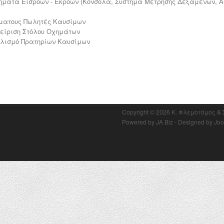
ήματα Εισροών - Εκροών (Κονσόλα, Σύστημα Μέτρησης Δεξαμενών, Α
ματους Πωλητές Καυσίμων
είριση Στόλου Οχημάτων
λισμό Πρατηρίων Καυσίμων
Copyright © 2026 Κ. Φλεμοτόμος &
Powered by
JA Biz
- Designed by Joo