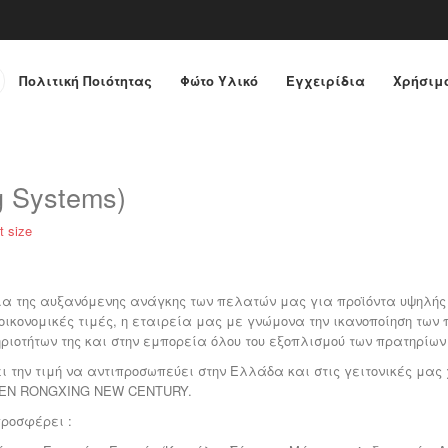
Πολιτική Ποιότητας
Φώτο Yλικό
Εγχειρίδια
Χρήσιμο
g Systems)
t size
ια της αυξανόμενης ανάγκης των πελατών μας για προϊόντα υψηλής
οικονομικές τιμές, η εταιρεία μας με γνώμονα την ικανοποίηση των
ριοτήτων της και στην εμπορεία όλου του εξοπλισμού των πρατηρίων
ει την τιμή να αντιπροσωπεύει στην Ελλάδα και στις γειτονικές μας
MEN RONGXING NEW CENTURY.
ροσφέρει :