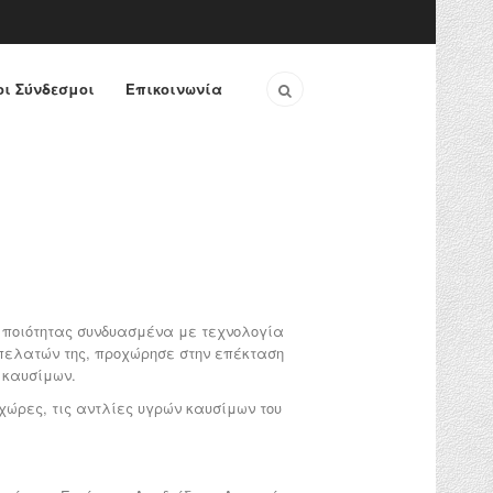
ι Σύνδεσμοι
Επικοινωνία
 ποιότητας συνδυασμένα με τεχνολογία
 πελατών της, προχώρησε στην επέκταση
 καυσίμων.
 χώρες, τις αντλίες υγρών καυσίμων του